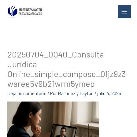
Ir
al
contenido
20250704_0040_Consulta
Jurídica
Online_simple_compose_01jz9z3
waree5v9b21wrm5ymep
Deja un comentario
/ Por
Martinez y Layton
/
julio 4, 2025