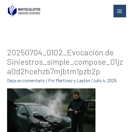
Ir
al
contenido
20250704_0102_Evocación de
Siniestros_simple_compose_01jz
a0d2hcehzb7mjbtm1pzb2p
Deja un comentario
/ Por
Martinez y Layton
/
julio 4, 2025