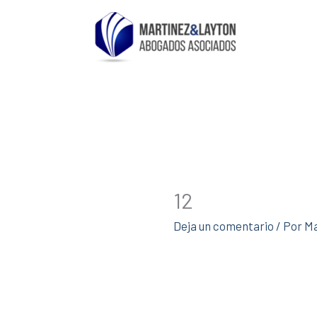
Ir
al
contenido
12
Deja un comentario
/ Por
Ma