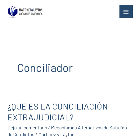
Ir
al
contenido
Conciliador
¿QUE ES LA CONCILIACIÓN
¿QUE
ES
EXTRAJUDICIAL?
LA
Deja un comentario
/
Mecanismos Alternativos de Solución
CONCILIACIÓN
de Conflictos
/
Martinez y Layton