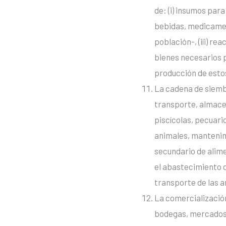
de: (i) insumos par
bebidas, medicament
población-, (iíi) r
bienes necesarios p
producción de esto
La cadena de siemb
transporte, almacen
piscícolas, pecuario
animales, mantenim
secundario de alime
el abastecimiento de
transporte de las a
La comercializació
bodegas, mercados,