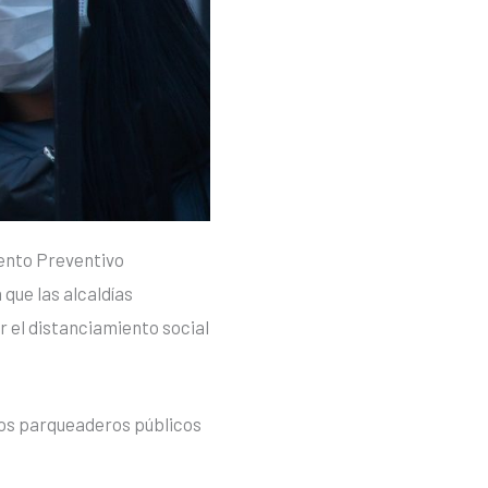
iento Preventivo
 que las alcaldías
r el distanciamiento social
los parqueaderos públicos