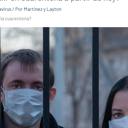
virus
/ Por
Martinez y Layton
 la cuarentena?