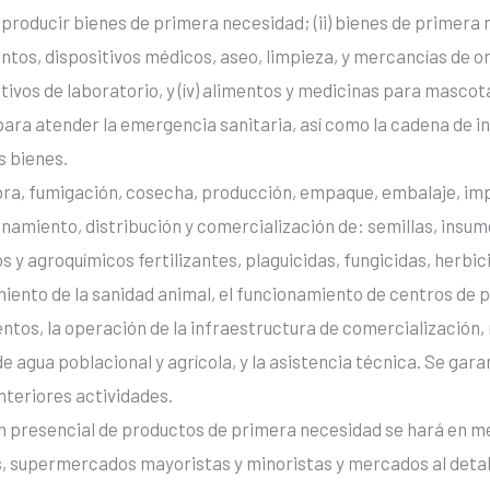
a producir bienes de primera necesidad; (ii) bienes de primera
os, dispositivos médicos, aseo, limpieza, y mercancías de o
eactivos de laboratorio, y (ív) alimentos y medicinas para masc
ara atender la emergencia sanitaria, así como la cadena de i
s bienes.
ra, fumigación, cosecha, producción, empaque, embalaje, imp
amiento, distribución y comercialización de: semillas, insum
s y agroquímicos fertilizantes, plaguicidas, fungicidas, herbic
iento de la sanidad animal, el funcionamiento de centros de 
ntos, la operación de la infraestructura de comercialización
 agua poblacional y agrícola, y la asistencia técnica. Se garant
nteriores actividades.
n presencial de productos de primera necesidad se hará en m
 supermercados mayoristas y minoristas y mercados al detal